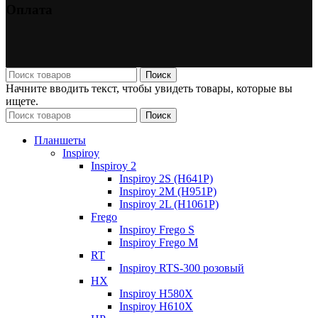
Оплата
Поиск
Начните вводить текст, чтобы увидеть товары, которые вы
ищете.
Поиск
Планшеты
Inspiroy
Inspiroy 2
Inspiroy 2S (H641P)
Inspiroy 2M (H951P)
Inspiroy 2L (H1061P)
Frego
Inspiroy Frego S
Inspiroy Frego M
RT
Inspiroy RTS-300 розовый
HX
Inspiroy H580X
Inspiroy H610X