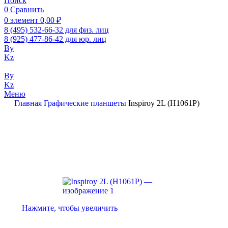
Поиск
0
Сравнить
0
элемент
0,00
₽
8 (495) 532-66-32 для физ. лиц
8 (925) 477-86-42 для юр. лиц
By
Kz
By
Kz
Меню
Главная
Графические планшеты
Inspiroy 2L (H1061P)
Нажмите, чтобы увеличить