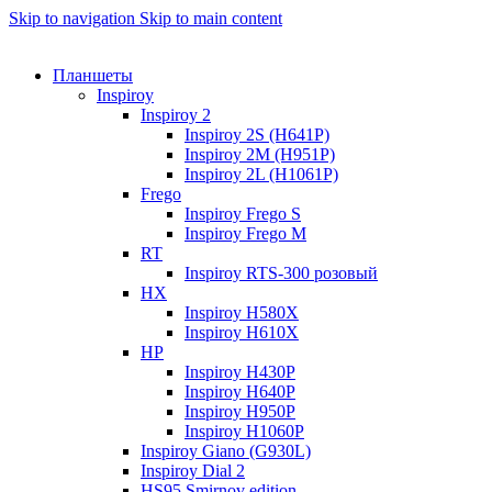
Skip to navigation
Skip to main content
Планшеты
Inspiroy
Inspiroy 2
Inspiroy 2S (H641P)
Inspiroy 2M (H951P)
Inspiroy 2L (H1061P)
Frego
Inspiroy Frego S
Inspiroy Frego M
RT
Inspiroy RTS-300 розовый
HX
Inspiroy H580X
Inspiroy H610X
HP
Inspiroy H430P
Inspiroy H640P
Inspiroy H950P
Inspiroy H1060P
Inspiroy Giano (G930L)
Inspiroy Dial 2
HS95 Smirnov edition