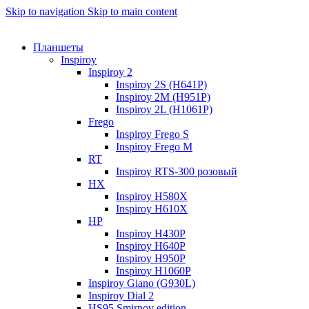
Skip to navigation
Skip to main content
Планшеты
Inspiroy
Inspiroy 2
Inspiroy 2S (H641P)
Inspiroy 2M (H951P)
Inspiroy 2L (H1061P)
Frego
Inspiroy Frego S
Inspiroy Frego M
RT
Inspiroy RTS-300 розовый
HX
Inspiroy H580X
Inspiroy H610X
HP
Inspiroy H430P
Inspiroy H640P
Inspiroy H950P
Inspiroy H1060P
Inspiroy Giano (G930L)
Inspiroy Dial 2
HS95 Smirnov edition