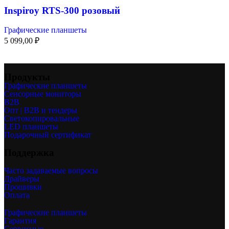
Inspiroy RTS-300 розовый
Графические планшеты
5 099,00
₽
Продукты
Графические планшеты
Сенсорные мониторы
B2B
Опт | B2B и тендеры
Светокопировальные
LED планшеты
Подарочный сертификат
Поддержка
Часто задаваемые вопросы
Драйверы
Прошивки
Оплата
Графические планшеты
Гарантия
Сервисные