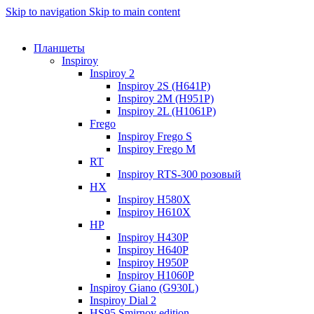
Skip to navigation
Skip to main content
Планшеты
Inspiroy
Inspiroy 2
Inspiroy 2S (H641P)
Inspiroy 2M (H951P)
Inspiroy 2L (H1061P)
Frego
Inspiroy Frego S
Inspiroy Frego M
RT
Inspiroy RTS-300 розовый
HX
Inspiroy H580X
Inspiroy H610X
HP
Inspiroy H430P
Inspiroy H640P
Inspiroy H950P
Inspiroy H1060P
Inspiroy Giano (G930L)
Inspiroy Dial 2
HS95 Smirnov edition