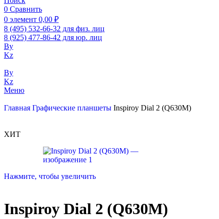
Поиск
0
Сравнить
0
элемент
0,00
₽
8 (495) 532-66-32 для физ. лиц
8 (925) 477-86-42 для юр. лиц
By
Kz
By
Kz
Меню
Главная
Графические планшеты
Inspiroy Dial 2 (Q630M)
ХИТ
Нажмите, чтобы увеличить
Inspiroy Dial 2 (Q630M)