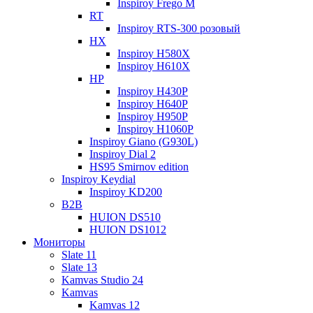
Inspiroy Frego M
RT
Inspiroy RTS-300 розовый
HX
Inspiroy H580X
Inspiroy H610X
HP
Inspiroy H430P
Inspiroy H640P
Inspiroy H950P
Inspiroy H1060P
Inspiroy Giano (G930L)
Inspiroy Dial 2
HS95 Smirnov edition
Inspiroy Keydial
Inspiroy KD200
B2B
HUION DS510
HUION DS1012
Мониторы
Slate 11
Slate 13
Kamvas Studio 24
Kamvas
Kamvas 12