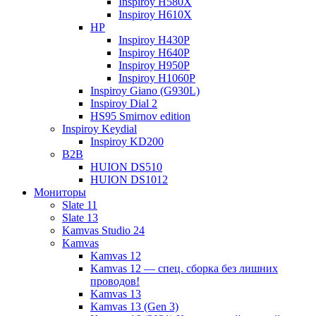
Inspiroy H580X
Inspiroy H610X
HP
Inspiroy H430P
Inspiroy H640P
Inspiroy H950P
Inspiroy H1060P
Inspiroy Giano (G930L)
Inspiroy Dial 2
HS95 Smirnov edition
Inspiroy Keydial
Inspiroy KD200
B2B
HUION DS510
HUION DS1012
Мониторы
Slate 11
Slate 13
Kamvas Studio 24
Kamvas
Kamvas 12
Kamvas 12 — спец. сборка без лишних
проводов!
Kamvas 13
Kamvas 13 (Gen 3)