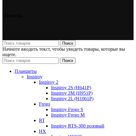
Оплата
Поиск
Начните вводить текст, чтобы увидеть товары, которые вы
ищете.
Поиск
Планшеты
Inspiroy
Inspiroy 2
Inspiroy 2S (H641P)
Inspiroy 2M (H951P)
Inspiroy 2L (H1061P)
Frego
Inspiroy Frego S
Inspiroy Frego M
RT
Inspiroy RTS-300 розовый
HX