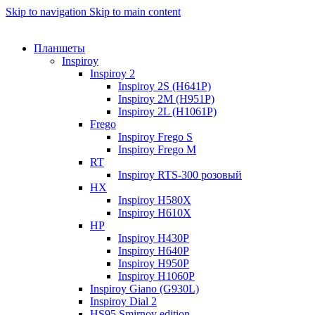
Skip to navigation
Skip to main content
Планшеты
Inspiroy
Inspiroy 2
Inspiroy 2S (H641P)
Inspiroy 2M (H951P)
Inspiroy 2L (H1061P)
Frego
Inspiroy Frego S
Inspiroy Frego M
RT
Inspiroy RTS-300 розовый
HX
Inspiroy H580X
Inspiroy H610X
HP
Inspiroy H430P
Inspiroy H640P
Inspiroy H950P
Inspiroy H1060P
Inspiroy Giano (G930L)
Inspiroy Dial 2
HS95 Smirnov edition