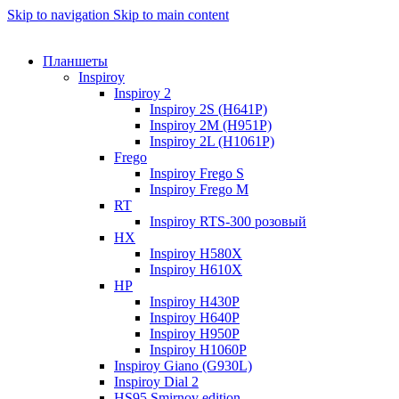
Skip to navigation
Skip to main content
Планшеты
Inspiroy
Inspiroy 2
Inspiroy 2S (H641P)
Inspiroy 2M (H951P)
Inspiroy 2L (H1061P)
Frego
Inspiroy Frego S
Inspiroy Frego M
RT
Inspiroy RTS-300 розовый
HX
Inspiroy H580X
Inspiroy H610X
HP
Inspiroy H430P
Inspiroy H640P
Inspiroy H950P
Inspiroy H1060P
Inspiroy Giano (G930L)
Inspiroy Dial 2
HS95 Smirnov edition