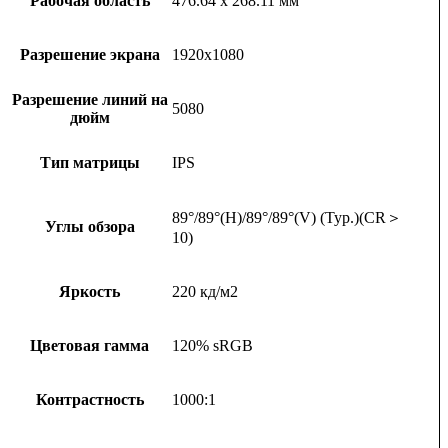
Рабочая область
476.64 x 268.11 мм
Разрешение экрана
1920х1080
Разрешение линий на
5080
дюйм
Тип матрицы
IPS
89°/89°(H)/89°/89°(V) (Typ.)(CR＞
Углы обзора
10)
Яркость
220 кд/м2
Цветовая гамма
120% sRGB
Контрастность
1000:1