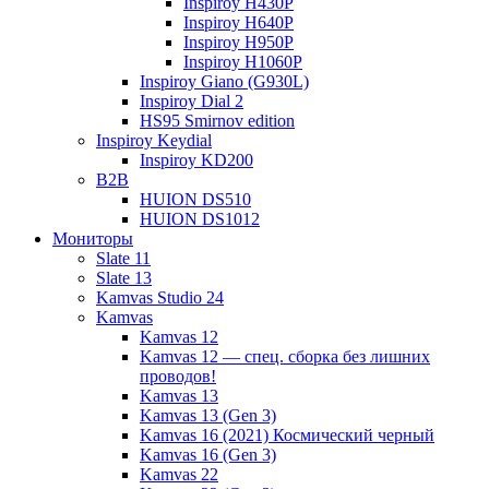
Inspiroy H430P
Inspiroy H640P
Inspiroy H950P
Inspiroy H1060P
Inspiroy Giano (G930L)
Inspiroy Dial 2
HS95 Smirnov edition
Inspiroy Keydial
Inspiroy KD200
B2B
HUION DS510
HUION DS1012
Мониторы
Slate 11
Slate 13
Kamvas Studio 24
Kamvas
Kamvas 12
Kamvas 12 — спец. сборка без лишних
проводов!
Kamvas 13
Kamvas 13 (Gen 3)
Kamvas 16 (2021) Космический черный
Kamvas 16 (Gen 3)
Kamvas 22