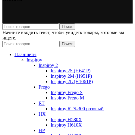
Поиск
Начните вводить текст, чтобы увидеть товары, которые вы
ищете.
Поиск
Планшеты
Inspiroy
Inspiroy 2
Inspiroy 2S (H641P)
Inspiroy 2M (H951P)
Inspiroy 2L (H1061P)
Frego
Inspiroy Frego S
Inspiroy Frego M
RT
Inspiroy RTS-300 розовый
HX
Inspiroy H580X
Inspiroy H610X
HP