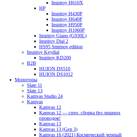
Inspiroy H610X
HP
Inspiroy H430P
Inspiroy H640P
Inspiroy H950P
Inspiroy H1060P
Inspiroy Giano (G930L)
Inspiroy Dial 2
HS95 Smirnov edition
Inspiroy Keydial
Inspiroy KD200
B2B
HUION DS510
HUION DS1012
Мониторы
Slate 11
Slate 13
Kamvas Studio 24
Kamvas
Kamvas 12
Kamvas 12 — спец. сборка без лишних
проводов!
Kamvas 13
Kamvas 13 (Gen 3)
Kamvas 16 (2021) Космический черный