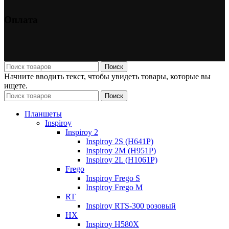
Оплата
Поиск
Начните вводить текст, чтобы увидеть товары, которые вы
ищете.
Поиск
Планшеты
Inspiroy
Inspiroy 2
Inspiroy 2S (H641P)
Inspiroy 2M (H951P)
Inspiroy 2L (H1061P)
Frego
Inspiroy Frego S
Inspiroy Frego M
RT
Inspiroy RTS-300 розовый
HX
Inspiroy H580X