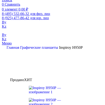
Поиск
0
Сравнить
0
элемент
0,00
₽
8 (495) 532-66-32 для физ. лиц
8 (925) 477-86-42 для юр. лиц
By
Kz
By
Kz
Меню
Главная
Графические планшеты
Inspiroy H950P
Продано
ХИТ