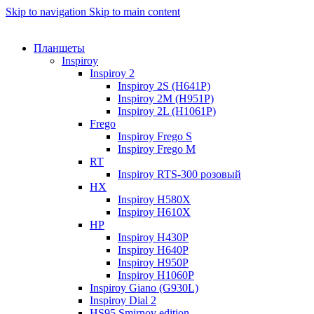
Skip to navigation
Skip to main content
Планшеты
Inspiroy
Inspiroy 2
Inspiroy 2S (H641P)
Inspiroy 2M (H951P)
Inspiroy 2L (H1061P)
Frego
Inspiroy Frego S
Inspiroy Frego M
RT
Inspiroy RTS-300 розовый
HX
Inspiroy H580X
Inspiroy H610X
HP
Inspiroy H430P
Inspiroy H640P
Inspiroy H950P
Inspiroy H1060P
Inspiroy Giano (G930L)
Inspiroy Dial 2
HS95 Smirnov edition