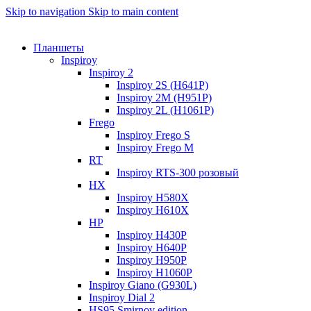
Skip to navigation
Skip to main content
Планшеты
Inspiroy
Inspiroy 2
Inspiroy 2S (H641P)
Inspiroy 2M (H951P)
Inspiroy 2L (H1061P)
Frego
Inspiroy Frego S
Inspiroy Frego M
RT
Inspiroy RTS-300 розовый
HX
Inspiroy H580X
Inspiroy H610X
HP
Inspiroy H430P
Inspiroy H640P
Inspiroy H950P
Inspiroy H1060P
Inspiroy Giano (G930L)
Inspiroy Dial 2
HS95 Smirnov edition