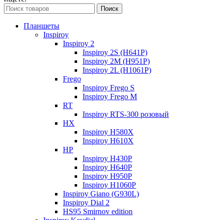
Поиск
Планшеты
Inspiroy
Inspiroy 2
Inspiroy 2S (H641P)
Inspiroy 2M (H951P)
Inspiroy 2L (H1061P)
Frego
Inspiroy Frego S
Inspiroy Frego M
RT
Inspiroy RTS-300 розовый
HX
Inspiroy H580X
Inspiroy H610X
HP
Inspiroy H430P
Inspiroy H640P
Inspiroy H950P
Inspiroy H1060P
Inspiroy Giano (G930L)
Inspiroy Dial 2
HS95 Smirnov edition