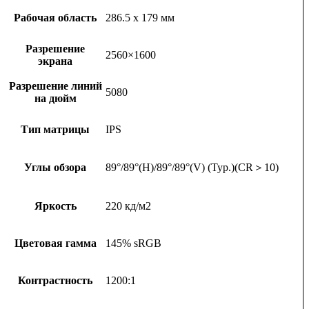
Рабочая область
286.5 x 179 мм
Разрешение
2560×1600
экрана
Разрешение линий
5080
на дюйм
Тип матрицы
IPS
Углы обзора
89°/89°(H)/89°/89°(V) (Typ.)(CR＞10)
Яркость
220 кд/м2
Цветовая гамма
145% sRGB
Контрастность
1200:1