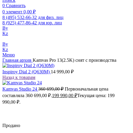
Поиск
0
Сравнить
0
элемент
0,00
₽
8 (495) 532-66-32 для физ. лиц
8 (925) 477-86-42 для юр. лиц
By
Kz
By
Kz
Меню
Главная
архив
Kamvas Pro 13(2.5K) снят с производства
Inspiroy Dial 2 (Q630M)
14 999,00
₽
Назад к товарам
Kamvas Studio 24
360 699,00
₽
Первоначальная цена
составляла 360 699,00 ₽.
199 990,00
₽
Текущая цена: 199
990,00 ₽.
Продано