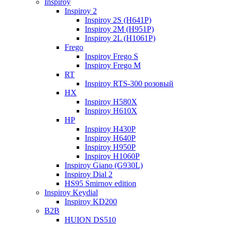
Inspiroy
Inspiroy 2
Inspiroy 2S (H641P)
Inspiroy 2M (H951P)
Inspiroy 2L (H1061P)
Frego
Inspiroy Frego S
Inspiroy Frego M
RT
Inspiroy RTS-300 розовый
HX
Inspiroy H580X
Inspiroy H610X
HP
Inspiroy H430P
Inspiroy H640P
Inspiroy H950P
Inspiroy H1060P
Inspiroy Giano (G930L)
Inspiroy Dial 2
HS95 Smirnov edition
Inspiroy Keydial
Inspiroy KD200
B2B
HUION DS510