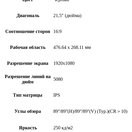
Диагональ
21,5" (дюйма)
Соотношение сторон
16:9
Рабочая область
476.64 x 268.11 мм
Разрешение экрана
1920х1080
Разрешение линий на
5080
дюйм
Тип матрицы
IPS
Углы обзора
89°/89°(H)/89°/89°(V) (Typ.)(CR＞10)
Яркость
250 кд/м2