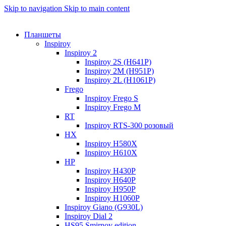
Skip to navigation
Skip to main content
Планшеты
Inspiroy
Inspiroy 2
Inspiroy 2S (H641P)
Inspiroy 2M (H951P)
Inspiroy 2L (H1061P)
Frego
Inspiroy Frego S
Inspiroy Frego M
RT
Inspiroy RTS-300 розовый
HX
Inspiroy H580X
Inspiroy H610X
HP
Inspiroy H430P
Inspiroy H640P
Inspiroy H950P
Inspiroy H1060P
Inspiroy Giano (G930L)
Inspiroy Dial 2
HS95 Smirnov edition