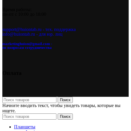
Время работы:
пн-пт с 10:00 до 18:00
support@huiontab.ru - тех. поддержка
info@huiontab.ru - для юр. лиц
marketinghuion@gmail.com -
по вопросам сотрудничества
Оплата
Поиск
Начните вводить текст, чтобы увидеть товары, которые вы
ищете.
Поиск
Планшеты