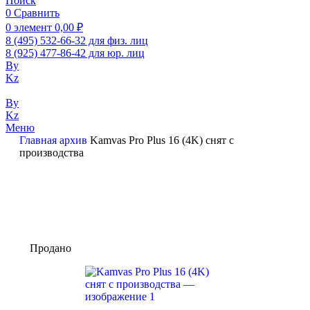
Поиск
0
Сравнить
0
элемент
0,00
₽
8 (495) 532-66-32 для физ. лиц
8 (925) 477-86-42 для юр. лиц
By
Kz
By
Kz
Меню
Главная
архив
Kamvas Pro Plus 16 (4K) снят с
производства
Продано