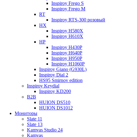
Inspiroy Frego S
Inspiroy Frego M
RT
Inspiroy RTS-300 розовый
HX
Inspiroy H580X
Inspiroy H610X
HP
Inspiroy H430P
Inspiroy H640P
Inspiroy H950P
Inspiroy H1060P
Inspiroy Giano (G930L)
Inspiroy Dial 2
HS95 Smirnov edition
Inspiroy Keydial
Inspiroy KD200
B2B
HUION DS510
HUION DS1012
Мониторы
Slate 11
Slate 13
Kamvas Studio 24
Kamvas