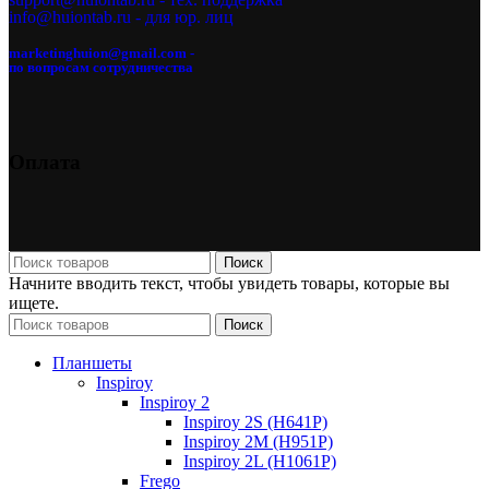
info@huiontab.ru - для юр. лиц
marketinghuion@gmail.com -
по вопросам сотрудничества
Оплата
Поиск
Начните вводить текст, чтобы увидеть товары, которые вы
ищете.
Поиск
Планшеты
Inspiroy
Inspiroy 2
Inspiroy 2S (H641P)
Inspiroy 2M (H951P)
Inspiroy 2L (H1061P)
Frego