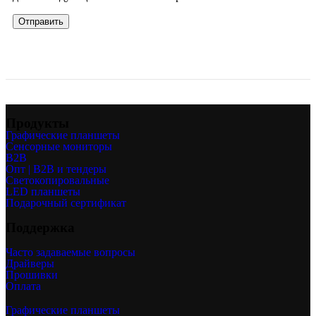
Продукты
Графические планшеты
Сенсорные мониторы
B2B
Опт | B2B и тендеры
Светокопировальные
LED планшеты
Подарочный сертификат
Поддержка
Часто задаваемые вопросы
Драйверы
Прошивки
Оплата
Графические планшеты