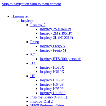
Skip to navigation
Skip to main content
Планшеты
Inspiroy
Inspiroy 2
Inspiroy 2S (H641P)
Inspiroy 2M (H951P)
Inspiroy 2L (H1061P)
Frego
Inspiroy Frego S
Inspiroy Frego M
RT
Inspiroy RTS-300 розовый
HX
Inspiroy H580X
Inspiroy H610X
HP
Inspiroy H430P
Inspiroy H640P
Inspiroy H950P
Inspiroy H1060P
Inspiroy Giano (G930L)
Inspiroy Dial 2
HS95 Smirnov edition