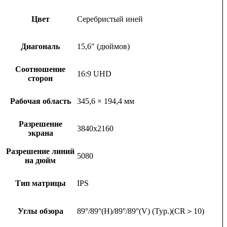
Цвет
Серебристый иней
Диагональ
15,6" (дюймов)
Соотношение
16:9 UHD
сторон
Рабочая область
345,6 × 194,4 мм
Разрешение
3840х2160
экрана
Разрешение линий
5080
на дюйм
Тип матрицы
IPS
Углы обзора
89°/89°(H)/89°/89°(V) (Typ.)(CR＞10)