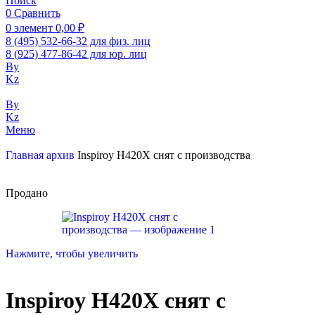
Поиск
0
Сравнить
0
элемент
0,00
₽
8 (495) 532-66-32 для физ. лиц
8 (925) 477-86-42 для юр. лиц
By
Kz
By
Kz
Меню
Главная
архив
Inspiroy H420X снят с производства
Продано
Нажмите, чтобы увеличить
Inspiroy H420X снят с