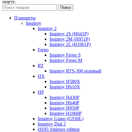
ищете.
Поиск
Планшеты
Inspiroy
Inspiroy 2
Inspiroy 2S (H641P)
Inspiroy 2M (H951P)
Inspiroy 2L (H1061P)
Frego
Inspiroy Frego S
Inspiroy Frego M
RT
Inspiroy RTS-300 розовый
HX
Inspiroy H580X
Inspiroy H610X
HP
Inspiroy H430P
Inspiroy H640P
Inspiroy H950P
Inspiroy H1060P
Inspiroy Giano (G930L)
Inspiroy Dial 2
HS95 Smirnov edition