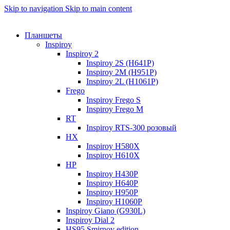
Skip to navigation
Skip to main content
Планшеты
Inspiroy
Inspiroy 2
Inspiroy 2S (H641P)
Inspiroy 2M (H951P)
Inspiroy 2L (H1061P)
Frego
Inspiroy Frego S
Inspiroy Frego M
RT
Inspiroy RTS-300 розовый
HX
Inspiroy H580X
Inspiroy H610X
HP
Inspiroy H430P
Inspiroy H640P
Inspiroy H950P
Inspiroy H1060P
Inspiroy Giano (G930L)
Inspiroy Dial 2
HS95 Smirnov edition