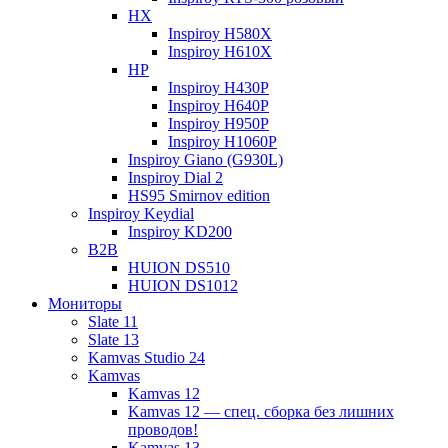
HX
Inspiroy H580X
Inspiroy H610X
HP
Inspiroy H430P
Inspiroy H640P
Inspiroy H950P
Inspiroy H1060P
Inspiroy Giano (G930L)
Inspiroy Dial 2
HS95 Smirnov edition
Inspiroy Keydial
Inspiroy KD200
B2B
HUION DS510
HUION DS1012
Мониторы
Slate 11
Slate 13
Kamvas Studio 24
Kamvas
Kamvas 12
Kamvas 12 — спец. сборка без лишних
проводов!
Kamvas 13