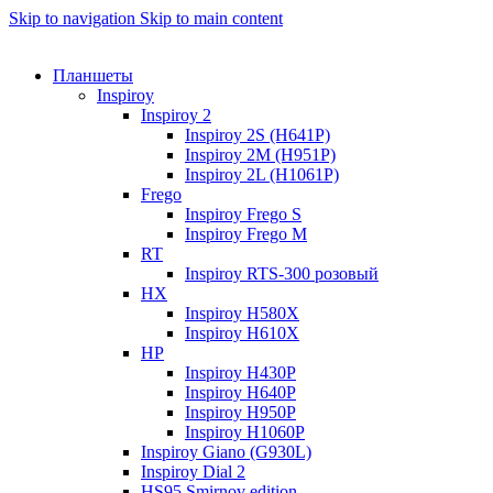
Skip to navigation
Skip to main content
Планшеты
Inspiroy
Inspiroy 2
Inspiroy 2S (H641P)
Inspiroy 2M (H951P)
Inspiroy 2L (H1061P)
Frego
Inspiroy Frego S
Inspiroy Frego M
RT
Inspiroy RTS-300 розовый
HX
Inspiroy H580X
Inspiroy H610X
HP
Inspiroy H430P
Inspiroy H640P
Inspiroy H950P
Inspiroy H1060P
Inspiroy Giano (G930L)
Inspiroy Dial 2
HS95 Smirnov edition