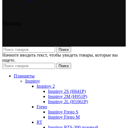
Оплата
Поиск
Начните вводить текст, чтобы увидеть товары, которые вы
ищете.
Поиск
Планшеты
Inspiroy
Inspiroy 2
Inspiroy 2S (H641P)
Inspiroy 2M (H951P)
Inspiroy 2L (H1061P)
Frego
Inspiroy Frego S
Inspiroy Frego M
RT
Inspiroy RTS-300 розовый