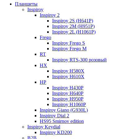
Планшеты
Inspiroy
Inspiroy 2
Inspiroy 2S (H641P)
Inspiroy 2M (H951P)
Inspiroy 2L (H1061P)
Frego
Inspiroy Frego S
Inspiroy Frego M
RT
Inspiroy RTS-300 розовый
HX
Inspiroy H580X
Inspiroy H610X
HP
Inspiroy H430P
Inspiroy H640P
Inspiroy H950P
Inspiroy H1060P
Inspiroy Giano (G930L)
Inspiroy Dial 2
HS95 Smirnov edition
Inspiroy Keydial
Inspiroy KD200
B2B