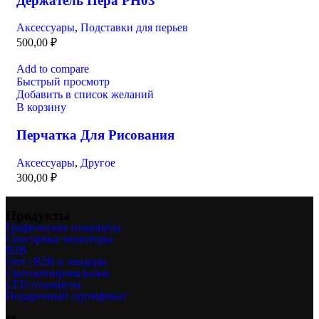
Держатель Пера PH03
Аксессуары
,
Подставки для перьев
500,00
₽
Add to compare
Быстрый просмотр
Добавить в список желаний
В корзину
Перчатка Для Рисования
Аксессуары
,
Другое
300,00
₽
Продукты
Графические планшеты
Сенсорные мониторы
B2B
Опт | B2B и тендеры
Светокопировальные
LED планшеты
Подарочный сертификат