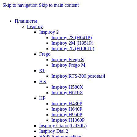
Skip to navigation
Skip to main content
Планшеты
Inspiroy
Inspiroy 2
Inspiroy 2S (H641P)
Inspiroy 2M (H951P)
Inspiroy 2L (H1061P)
Frego
Inspiroy Frego S
Inspiroy Frego M
RT
Inspiroy RTS-300 розовый
HX
Inspiroy H580X
Inspiroy H610X
HP
Inspiroy H430P
Inspiroy H640P
Inspiroy H950P
Inspiroy H1060P
Inspiroy Giano (G930L)
Inspiroy Dial 2
HS95 Smirnov edition